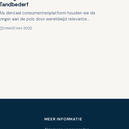
Tandbederf
Als dentaal consumentenplatform houden we de
vinger aan de pols door wereldwijd relevante
publicaties te lezen. Wanneer we iets tegenkomen
1 min
21 nov 2022
dat interessant of wa…
MEER INFORMATIE