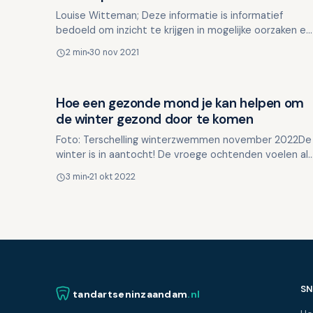
Louise Witteman; Deze informatie is informatief
bedoeld om inzicht te krijgen in mogelijke oorzaken en
oplossingen. Deze informatie is niet bedoeld ter
2 min
30 nov 2021
vervangi…
Hoe een gezonde mond je kan helpen om
Mondgezondheid in relatie tot algehele gezondheid
de winter gezond door te komen
Foto: Terschelling winterzwemmen november 2022De
winter is in aantocht! De vroege ochtenden voelen al
flink koud aan en op de fiets zijn handschoenen geen
3 min
21 okt 2022
overb…
SN
tandartseninzaandam
.nl