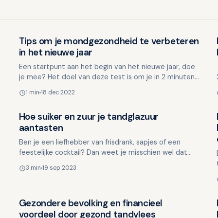
Tips om je mondgezondheid te verbeteren
Mondgezondheid in relatie tot algehele gezondheid
in het nieuwe jaar
Een startpunt aan het begin van het nieuwe jaar, doe
je mee? Het doel van deze test is om je in 2 minuten
bewust te maken van hoe goed je
1 min
18 dec 2022
mondverzorgingsgewoont…
Hoe suiker en zuur je tandglazuur
Mondgezondheid in relatie tot algehele gezondheid
aantasten
Ben je een liefhebber van frisdrank, sapjes of een
feestelijke cocktail? Dan weet je misschien wel dat
deze drankjes bijna altijd flinke hoeveelheden suikers
3 min
19 sep 2023
be…
Gezondere bevolking en financieel
Mondgezondheid in relatie tot algehele gezondheid
voordeel door gezond tandvlees