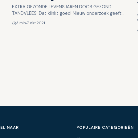
EXTRA GEZONDE LEVENSJAREN DOOR GEZOND
TANDVLEES. Dat klinkt goed! Nieuw onderzoek geeft
verrassende informatie over de sociale en
3 min
7 okt 2021
economische impact van parodon…
EL NAAR
POPULAIRE CATEGORIEËN