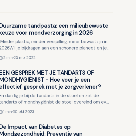
Duurzame tandpasta: een milieubewuste
Mondgezondheid in relatie tot algehele gezondheid
keuze voor mondverzorging in 2026
Minder plastic, minder verspilling, meer bewustzijn in
2026Wil je bijdragen aan een schonere planeet en je
gezondheid, zonder in te leveren op kwalitatiev…
2 min
25 mei 2022
EEN GESPREK MET JE TANDARTS OF
Mondgezondheid in relatie tot algehele gezondheid
MONDHYGIËNIST - Hoe voer je een
effectief gesprek met je zorgverlener?
En dan lig je bij de tandarts in de stoel en zet de
tandarts of mondhygiënist de stoel overeind om even
met je te praten. Dat betekent meestal niet veel
1 min
30 okt 2023
goeds.…
De Impact van Diabetes op
Mondgezondheid in relatie tot algehele gezondheid
Mondgezondheid: Preventie van