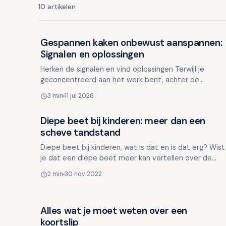
10 artikelen
Gespannen kaken onbewust aanspannen:
Mondgezondheid in relatie tot algehele gezondheid
Signalen en oplossingen
Herken de signalen en vind oplossingen Terwijl je
geconcentreerd aan het werk bent, achter de
computer of bezig met een precieze taak, span je
3 min
11 jul 2026
onbewust je kake…
Diepe beet bij kinderen: meer dan een
Mondgezondheid in relatie tot algehele gezondheid
scheve tandstand
Diepe beet bij kinderen, wat is dat en is dat erg? Wist
je dat een diepe beet meer kan vertellen over de
gezondheid en groei van een kind dan je op het
2 min
30 nov 2022
eerste g…
Alles wat je moet weten over een
Mondgezondheid in relatie tot algehele gezondheid
koortslip